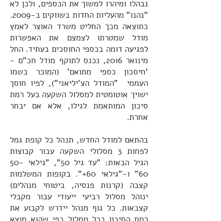
נבהלו ומיהרו למשוך את הכספים, ולכן לא
"נהנו" מהעליות החדות בשווקים ב-2009.
כתוצאה מכך החליט משרד האוצר לאמץ
מודל שמטרתו לצמצם את האפשרות
לפגיעה דומה בכספי החוסכים בעתיד. החל
מינואר 2016, נכנס לתוקף מודל חכ"ם -
'חיסכון כספי מתואם' (המוכר בשמו
העממי "המודל הצ'יליאני"), לפיו חוסך
ישויך אוטומטית למסלול השקעה בעל רמת
סיכון המותאמת לגילו, אלא אם יבחר
אחרת.
בהתאם למודל החדש, תנהל כל קופת גמל
לפחות 3 מסלולי השקעה עבור קבוצות
הגיל הבאות: "עד גיל 50", "גילאי 50-
60" ו-"גילאי 60+". בקופות המשלמות
קצבה (קרנות פנסיה, ביטוחי מנהלים)
ינוהל מסלול רביעי ייעודי עבור מקבלי
קצבאות. כל גוף מנהל יידרש לקבוע את
רמת הסיכון בכל מסלול כפי שהוא מוצא