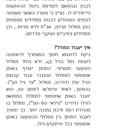
לנכון ובהתאם לתפיסת ניהול ההשקעות
הייחודית לו. נציין כי משרד האוצר מאפשר
לגופים המנהלים לבנות מסלולים מתמחים
כגון מסלול מניות, אג"ח ללא מניות , וכן
מסלולים פסיביים (עוקבי מדדים).
איך יעבוד המודל?
ניקח לדוגמא חוסך המצטרף לראשונה
לקופת גמל בגיל 45, ולא בוחר מסלול
השקעה ספציפי. החוסך יצורף באופן
אוטומטי למסלול שהוגדר עבור קבוצת
הגיל שלו (דהיינו, מסלול "עד גיל 50").
בהמשך, לאחר שימלאו לחוסך 50, הוא
יועבר באופן אוטומטי למסלול המותאם
לגילו (דהיינו "גילאי 50-60"), מסלול בו
מוגדרת רמת סיכון נמוכה יותר. כך ימשיך
לעבור החוסך בין מסלולי ההשקעה באופן
אוטומטי ככל שיתקדם גילו.