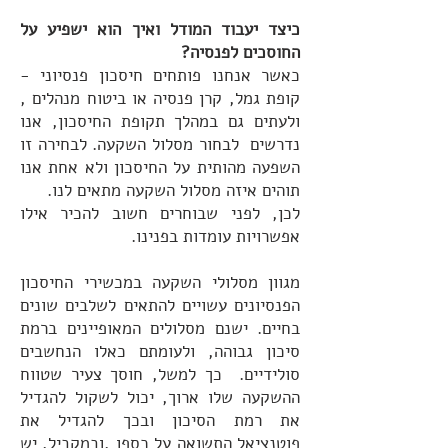
כיצד יעבוד המודל ואיך הוא ישפיע על
החוסכים לפנסיה?
כאשר אנחנו פותחים חיסכון פנסיוני -
קופת גמל, קרן פנסיה או ביטוח מנהלים ,
ולעתים גם במהלך תקופת החיסכון, אנו
נדרשים לבחור מסלול השקעה. לבחירה זו
השפעה מהותית על החיסכון ולא אחת אנו
תוהים איזה מסלול השקעה מתאים לנו.
לכן, לפני שבוחרים חשוב להכיר אילו
אפשרויות עומדות בפנינו.
מגוון מסלולי השקעה במכשירי החיסכון
הפנסיונים עשויים להתאים לשלבים שונים
בחיים. ישנם מסלולים המאופיינים ברמת
סיכון גבוהה, ולעומתם כאלו הנחשבים
סולידיים. כך למשל, חוסך צעיר שטווח
ההשקעה שלו ארוך, יכול לשקול להגדיל
את רמת הסיכון ובכך להגדיל את
פוטנציאל התשואה על כספו ,ובמקביל, יש