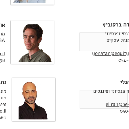
דה ברקוביץ
או
נסי ופנסיוני
מתכ
BA – כלכלה מנהל ע
yonatan@equity-
.il
054-
98
גלי
נתנ
 פנסיוני ופיננסים
מתכ
מתמ
eliran@be-
ופינ
.il
050
660