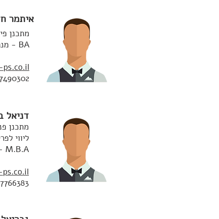
איתמר ח
מתכנן פינ
BA - מנהל עסקים
ps.co.il
7490302
דניאל בן
מתכנן פנס
ליווי לפר
M.B.A - מנהל עסקים
ps.co.il
7766383