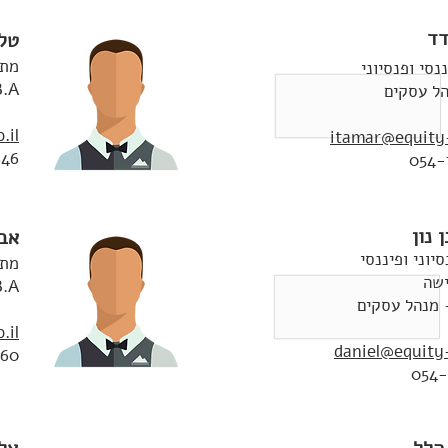
דד
טל 
מתכ
נסי ופנסיוני
M.B.A - 
.il
itamar@equity-
846
054-
 נון
אבי
יוני ופיננסי
מתכ
ישה
B.A - מנהל ע
.il
daniel@equity-
460
054-