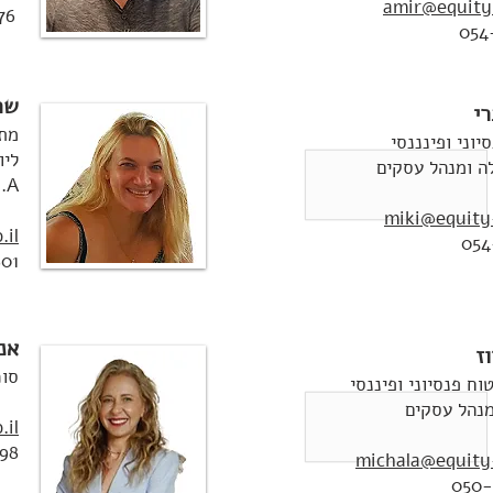
amir@equity-
76
054
שרו
רי
מתכ
יוני ופינננסי
ליו
B.A - מנהל 
miki@equity-
.il
054
01
אנ
ז
סוכ
וח פנסיוני ופיננסי
.il
98
michala@equity-
050-