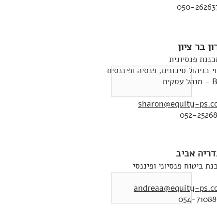
050-26263
ן בר ציון
ננת פנסיונית
וי בניהול סיכונים, פנסיה ופיננסים
עסקים
sharon@equity-ps.co
052-25268
דריה אביב
נת ביטוח פנסיוני ופיננסי
andreaa@equity-ps.co
054-71088