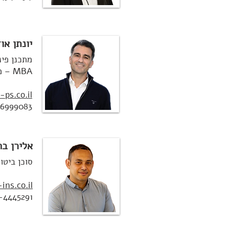
יונתן או
מתכנן פינ
MBA – מנהל עסקים
ps.co.il
6999083
אלירן בה
סוכן ביטוח
ins.co.il
-4445291