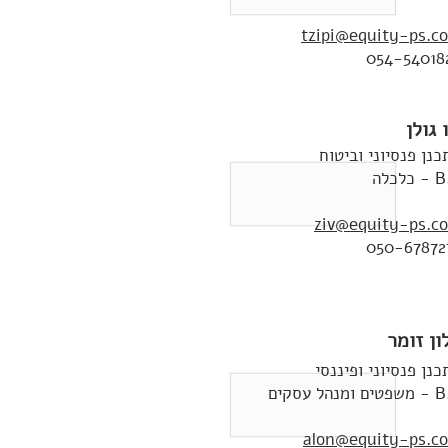
tzipi@equity-ps.co.
054-54018
ו גולן
כנן פנסיוני וביטוח
כלכלה
ziv@equity-ps.co.
050-67872
ון זומר
כנן פנסיוני ופיננסי
ומנהל עסקים
alon@equity-ps.co.