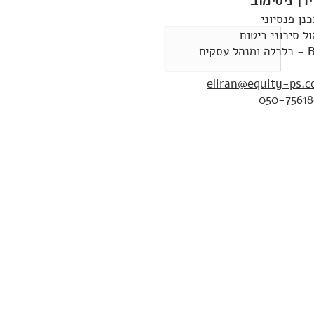
רן ניסימוב
נן פנסיוני
ול סיכוני ביטוח
ל עסקים
eliran@equity-ps.co
050-7561