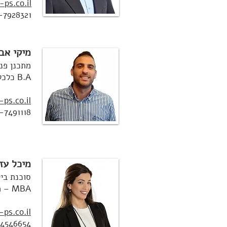
ps.co.il
-7928321
מיקי אב
מתכנן פנס
B.A כלכלה ומנהל עסקים
ps.co.il
-7491118
מיכל עזו
סוכנת ביט
MBA – מנהל עסקים
ps.co.il
4546654