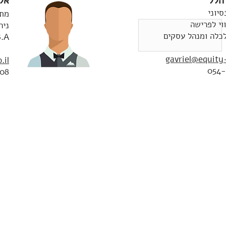
הלל
אלי
יוני
מתכ
ווי לפרישה
ניה
B.A - כלכלה ומנה
gavriel@equity-
.il
054-
808