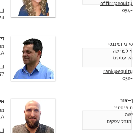
offirr@equity-
054-
il
28
זי
יוני ופיננסי
מת
וי לפרישה
B.A - 
il
rank@equity-
77
052-
-צור
אל
ח פנסיוני
מת
ישה
B.A - משפטים 
il