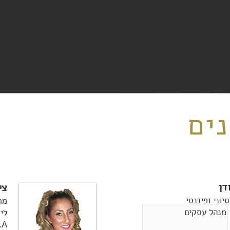
ים
דן
צי
יוני ופיננסי
מת
לי
M.B.A 