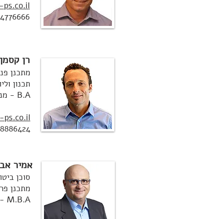
ps.co.il
4776666
רן קסמן
מתכנן פנס
תכנון וליו
B.A - מנהל עסקים
ps.co.il
8886424
אמיר אבן
סוכן ביטו
מתכנן פר
M.B.A - מנהל עסקים