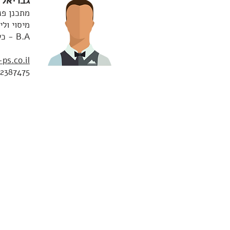
גבריאל 
מתכנן פנס
מיסוי ולי
B.A - כלכלה ומנהל עסקים
ps.co.il
2387475