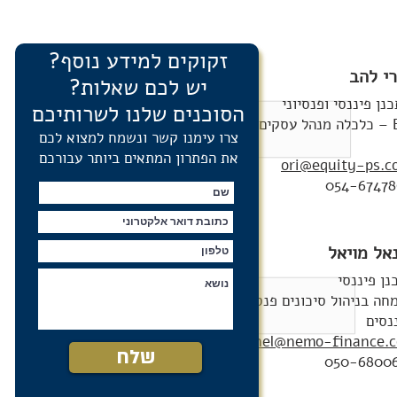
זקוקים למידע נוסף?
רי להב
יש לכם שאלות?
נן פיננסי ופנסיוני
הסוכנים שלנו לשרותיכם
סקים
צרו עימנו קשר ונשמח למצוא לכם
את הפתרון המתאים ביותר עבורכם
ori@equity-ps.co
054-67478
אל מויאל
נן פיננסי
חה בניהול סיכונים פנסיה
נסים
netanel@nemo-finance.co
שלח
050-6800