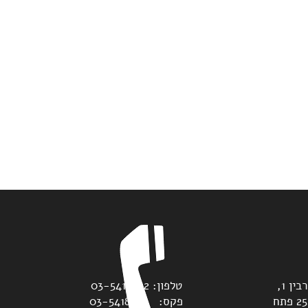
משרדנו נמצאים בדרך יצחק רבין 1,
טלפון: 03-5418822
מגדלי גלובל טאוורס, ת.ד. 2528 פתח
פקס: 03-5418893