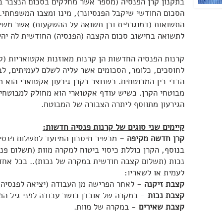
בתקנון קרן הפנסיה (מספר אשר מחלקים בסכום הנצבר 
הסכום החודשי שיקבל הפנסיונר), מינו ומצבו המשפחתי. 
התשואות (דמוגרפית וכן תשואה על ההשקעות) אשר משיג
לתשואה בחישוב סכום הקצבה (הפנסיה) החודשית לה יהי
קרנות הפנסיה החדשות הן קרנות מאוזנות אקטואריות (קרן
לחוסכים, כלומר, הסכומים אשר עליה לשלם לעמיתים, לבי
הדדי בין המבוטחים. כשנוצר בקרן גירעון אקטוארי הוא 
מבוטחי הקרן. כשיש עודף אקטוארי הוא מחולק למבוטחים 
הגירעון מתווסף ליתרה הצבורה של המבוטח.
קיימים שני סוגים של קרנות פנסיה חדשות:
קרן חדשה מקיפה -
מכשיר חיסכון המיועד לתשלום פנסי
בנוסף, הקרן כוללת כיסוי ביטוח למקרה מוות (תשלום פנ
נכות (תשלום קצבה חודשית במקרה של נכות).. בכל אח
לעמית או לשאריו:
קצבת זיקנה
- לאחר הפרישה מן העבודה (יציאה לפנסיה)
קצבת נכות
- במקרה של אובדן כושר עבודה לפני גיל הפ
קצבת שאירים
- במקרה של מוות.