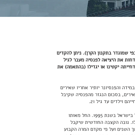
י שמוגדר בתקנון הקרן). ניתן להקדים
60 לגבר ולאישה, או לדחות את היציאה לפנסיה מעבר לגיל
ייתה יקטינו או יגדילו (בהתאמה) את
במידה והפנסיונר יותיר אחריו שאירים
שאירים, בסכום הנגזר מהפנסיה שקיבל
 וילדים עד גיל 21.
קרנות הפנסיה ה"חדשות" פנסיות "צוברות" החלו לפעול בישראל בשנת 1995. החל מאותו
ו. גובה הקצבה החודשית שיקבל
 השנים ועל פי מקדם המרה הקבוע