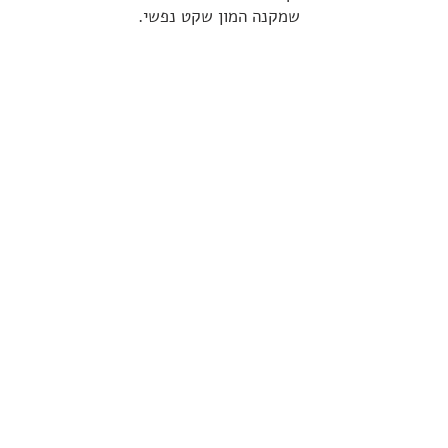
שמקנה המון שקט נפשי.
* אין לראות באמור כהמלצה או תחליף
לייעוץ/שיווק פנסיוני/שיווק השקעות
אישי המותאם לצרכי הלקוח
זקוקים למידע נוסף?
יש לכם שאלות?
הסוכנים שלנו לשרותיכם
צרו עימנו קשר ונשמח למצוא לכם את הפתרון המתאים
ביותר עבורכם