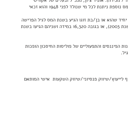
/ מכירה). אופיר ציון, מנכ"ל ובעלים של אקוויטי
פתרונות פנסיוניים, מסביר כי הטבת מס נוספת ניתנת לכל מי שנולד לפני 1948 והוא זכאי
ור עומדת על 13,320 עבור יחיד שהוא או בן/בת זוגו הגיע בשנת המס לגיל הפרישה
(כל עוד מלאו לאחד מהם 55 שנים בשנת 2003), או בגובה 16,320 במידה ושניהם הגיעו בשנת
ת הפיננסים והתפעוליים של פוליסות החיסכון הופכות
יל.
ף לייעוץ/שיווק פנסיוני/שיווק השקעות אישי המותאם