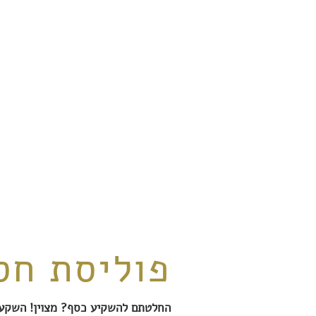
פוליסת חס
החלטתם להשקיע כסף? מצוין! השקעה