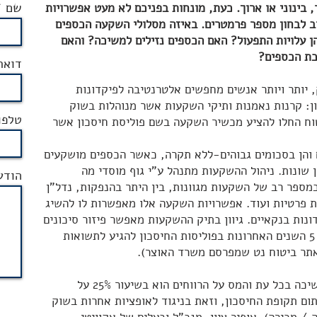
שם
, בינוני או ארוך. כעת, מונחות בפניכם לא מעט אפשרויות
ב לבחון מספר פרמטרים. באיזה מסלולי השקעה הכספים
ן עלויות התפעול? האם הכספים נזילים למשיכה? והאם
כת הכספים?
דואר
 יותר ויותר אנשים מחפשים אלטרנטיבה לפיקדונות
ן: קרנות נאמנות ותיקי השקעות אשר מנוהלות בשוק
טלפו
טוח החלו להציע מכשיר השקעה בשם פוליסת חיסכון אשר
ם והן בסכומים גבוהים-ללא תקרה, כאשר הכספים מושקעים
 שונות. ניהול ההשקעות מתנהל ע"י גוף מוסדי מה
הודע
ספר רב של השקעות מגוונות, בין היתר בהנפקות, נדל"ן
אות פרטיות ועוד. אפשרויות השקעה אלו מאפשרות לו להשיג
ונות בנקאיים. גיוון בתיק ההשקעות מאפשר פיזור סיכונים
חכם מה שאפשר לחברות הביטוח ב- 5 השנים האחרונות בפוליסות החיסכון להגיע לתשואות
בפוליסת חיסכון הכסף נזיל וזמין למשיכה בכל עת והמס על הרווחים הוא בשיעור 25% על
ום תקופת החיסכון, וזאת בניגוד לאופציות אחרות בשוק