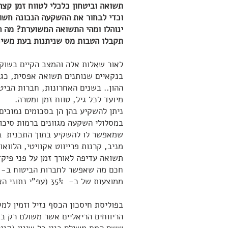
תשואה וביטחון כלכלי לטווח זמן קצר
וכדי לבחור את ההשקעה הנכונה חשו
ינוהלו ומהי התשואה המשוערת? מה ה
תקבלו הטבות מס שניתנות בעת משי
לאור שאלות אלה והמצב הקיים בשוק,
בנקאיים שנותנים תשואה אפסית, כגו
ההון.. בשנים האחרונות, חברות הבי
מיועד לכל גיל, טווח זמן ומטרה.
ניתן להשקיע בהן הן בסכומים נמוכי
במסלולי השקעה מגוונים ברמות סיכון
שמאפשר לו להשקיע בתוך התכנית במ
מניב, קרנות פרייווט אקוויטי, הלוו
תשואה עדיפה לאורך זמן על פני פיקד
ממוצעות של כ- 35% (עפ"י נתוני האתר ביטוח נט שמפרסם משרד האוצר).
הריווחים הריאליים אשר משולם רק בת