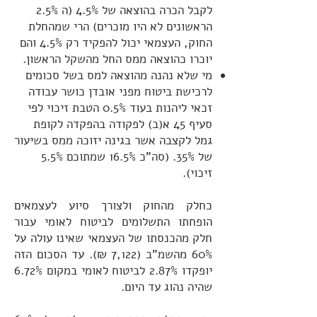
לקבל הכרה בהוצאה של 4.5% (ה 2.5%
הראשונים לא היו מוכרים) הרי שמהחלת
החוק, העצמאי יכול להפקיד רק 4.5% והם
יוכרו כהוצאה ממס החל מהשקל הראשון.
מי שלא נהנה מהוצאה למס בשל סכומים
לרכישת ביטוח מפני אובדן כושר עבודה
זכאי ליהנות בעוד 0.5% הטבת זיכוי לפי
סעיף 45 א(ב) לפקודה בהפקדה לקופת
גמל לקצבה אשר בגינה יזוכה ממס בשיעור
של 35%. (סה"כ 16.5% שמתוכם 5.5%
זיכוי).
כחלק מהחוק ולצורך סיוע לעצמאים
הופחתו התשלומים לביטוח לאומי עבור
חלק מהכנסתו של העצמאי שאינו עולה על
60% מהשמ"ב (7,122 ₪). עד הסכום הזה
יופקדו 2.87% לביטוח לאומי במקום 6.72%
שהיה נהוג עד היום.