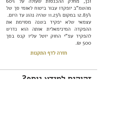
וכן, מחלק ההכנסות שעולה על 60%
מהשמ"ב יופקדו עבור ביטוח לאומי סך של
12.83% במקום 11.23% שהיה נהוג עד היום.
עצמאי שלא יפקיד בשנה מסוימת את
ההפקדה המינימאלית אותה הוא נדרש
להפקיד עפ"י החוק יוטל עליו קנס בסך
500 ₪.
חזרה לדף התקנות
זקוקים למידע נוסף?
הסוכנים שלנו לשרותיכם
צרו עימנו קשר ונשמח לשווק לכם את
הפתרון הנכון עבורכם
צור קשר