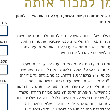
ן למכור אותה
שתי מגמות בולטות. האחת, היא לעודד את הציבור לחסוך
וניים.
שם
ובעלות של דירות להשקעה כדי לנסות ולהתמודד עם משבר
ת חוק מס דירה שלישית. לפני שנסביר את מהות החוק,
דואר
ל מספר הטבות מס שנועדו לעודד את המשקיעים למכור
ה לשוק כדי להגדיל את ההיצע.
טלפו
בחזרה לחוק, משרד האוצר העביר במסגרת חוק ההסדרים מס מיוחד על בעלי 3 דירות ומעלה.
גובה המס הוא 1% משווי הנכס אך לא יותר מ- 18,000 שקלים לשנה בגין כל דירה מהשלישית
ואילך. חשוב לציין כי המס חל גם על כל מי שיש ברשותו 2.5 דירות, כלומר בעלות על 2 דירות
הודע
כ עומד לרשות המשקיעים בזכות ירושה או שותפות.
הטבות המס עליהן החליט משרד האומר מתחלקות ל-2. הטבת מס בדמות פטור ממס שבח ופטור
 להשקעה. האותיות הקטנות? בעת מכירת הדירה, משרד
האוצר רשאי לתת מענק של עד 85,000 שקלים כפיצוי על מס השבח לכל דירה ועד שלוש דירות
מחוסר דיור או למשפר דיור ובלבד שלא ירכוש דירה