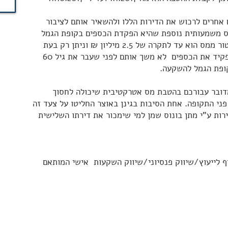
אחרים לרכוש את הדירות הללו ולהשאיר אותם לציבור
ס משמעותית נוספת שהיא הפקדת הכספים בקופת הגמל
להשקעה. ראשית, סכום ההפקדה הפטור ממס הוא עד לתקרה של 2.5 מיליון ₪ וניתן רק בעת
משיכת הכספים ובתנאי שהעמית שהפקיד את הכספים לא משך אותם לפני שעבר את גיל 60
מדובר עבורכם בהטבת מס אטרקטיבית שיכולה לחסוך
ני התקופה. אחת הסיבות בגינן באוצר החליטו על צעד זה
רות ע"י מתן בונוס שמן למי שימכור את דירתו השלישית
ף לייעוץ/שיווק פנסיוני/שיווק השקעות אישי המותאם